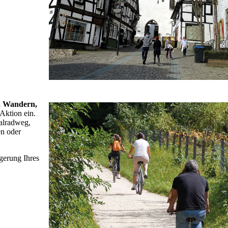
, Wandern,
Aktion ein.
talradweg,
en oder
gerung Ihres