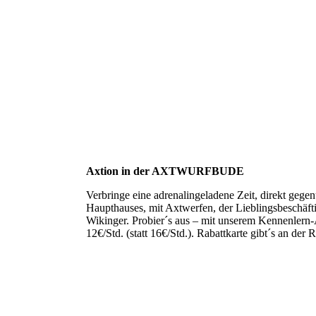
Axtion in der AXTWURFBUDE
Verbringe eine adrenalingeladene Zeit, direkt gege
Haupthauses, mit Axtwerfen, der Lieblingsbeschäft
Wikinger. Probier´s aus – mit unserem Kennenlern
12€/Std. (statt 16€/Std.). Rabattkarte gibt´s an der 