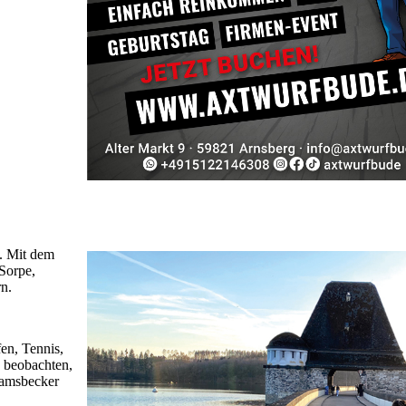
n. Mit dem
Sorpe,
rn.
en, Tennis,
 beobachten,
Ramsbecker