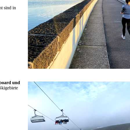
t sind in
board und
Skigebiete