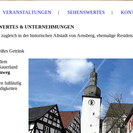
VERANSTALTUNGEN
SEHENSWERTES
KON
WERTES & UNTERNEHMUNGEN
 zugleich in der historischen Altstadt von Arnsberg, ehemalige Residen
eißes Getränk
 dem
Sauerland
inweg
n fußläufig
digkeiten